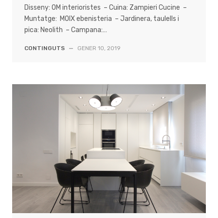
Disseny: OM interioristes – Cuina: Zampieri Cucine –
Muntatge: MOIX ebenisteria – Jardinera, taulells i
pica: Neolith – Campana:…
CONTINGUTS
—
GENER 10, 2019